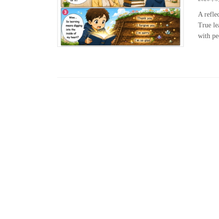
A refle
True le
with pe