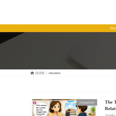
コ
ナ
ン
ビ
テ
ゲ
ン
ー
ツ
シ
Int
へ
ョ
ス
ン
キ
に
ッ
移
プ
動
HOME
education
The T
Uncategorized
Relat
2026年