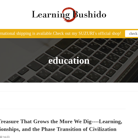
ernational shipping is available.Check out my SUZURI's official shop!
check
education
reasure That Grows the More We Dig----Learning,
ionships, and the Phase Transition of Civilization
5月26日