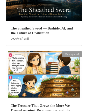
The Sheathed Sword ― Bushido, AI, and
the Future of Civilization
2026年6月28日
Uncategorized
The Treasure That Grows the More We
Dig----Learning, Relationships, and the